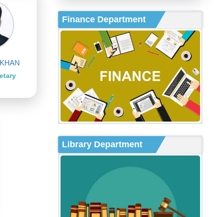
Finance Department
 KHAN
etary
Library Department