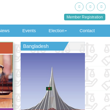
Member Registration
News
Events
Election
Contact
Bangladesh