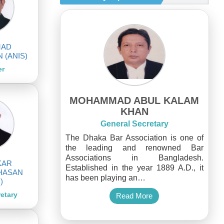
AD
 (ANIS)
er
MOHAMMAD ABUL KALAM
KHAN
General Secretary
The Dhaka Bar Association is one of
the leading and renowned Bar
Associations in Bangladesh.
KAR
Established in the year 1889 A.D., it
HASAN
has been playing an…
)
retary
Read More