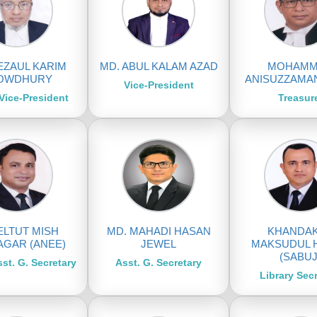
EZAUL KARIM
MD. ABUL KALAM AZAD
MOHAMM
OWDHURY
ANISUZZAMAN
Vice-President
Vice-President
Treasur
ELTUT MISH
MD. MAHADI HASAN
KHANDA
AGAR (ANEE)
JEWEL
MAKSUDUL 
(SABUJ
st. G. Secretary
Asst. G. Secretary
Library Sec