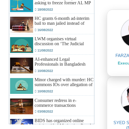
asking to freeze former AL MP
Awal’s bank account
18/08/2022
নতুন সদস্য ভুক্তির আবেদন ফরম পূরণ ও
জমার বিষয়ে জরুরী বিজ্ঞপ্তি।
HC grants 6-month ad-interim
06 Apr 2026
bail to man jailed instead of
actual convict
16/08/2022
পবিত্র হজ্ব পালনে গমন ইচ্ছুক বিজ্ঞ
আইনজীবীগণের নাম অর্ন্তভুক্তির
LWM organises virtual
নোটিশ।
30 Mar 2026
discussion on ‘The Judicial
Process of Bangabandhu
11/08/2022
Murder Case and Its Verdict’
FARZ
AI-enhanced Legal
Execu
Professionals in Bangladesh
The time is now
10/08/2022
Minor charged with murder: HC
summons IOs over allegation of
forced confession
10/08/2022
Consumer redress in e-
commerce transactions
03/08/2022
BIDS has organized online
SYED 
training titled Motivating People
(